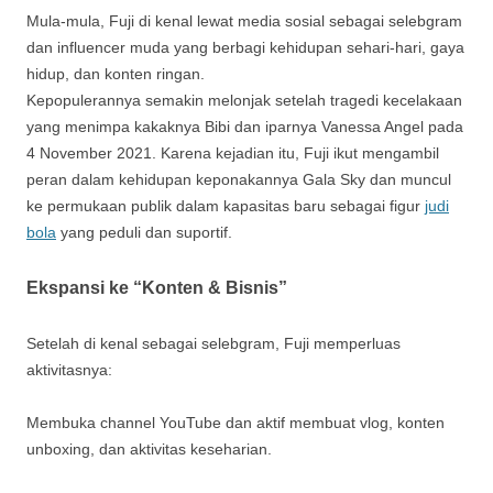
Mula-mula, Fuji di kenal lewat media sosial sebagai selebgram
dan influencer muda yang berbagi kehidupan sehari-hari, gaya
hidup, dan konten ringan.
Kepopulerannya semakin melonjak setelah tragedi kecelakaan
yang menimpa kakaknya Bibi dan iparnya Vanessa Angel pada
4 November 2021. Karena kejadian itu, Fuji ikut mengambil
peran dalam kehidupan keponakannya Gala Sky dan muncul
ke permukaan publik dalam kapasitas baru sebagai figur
judi
bola
yang peduli dan suportif.
Ekspansi ke “Konten & Bisnis”
Setelah di kenal sebagai selebgram, Fuji memperluas
aktivitasnya:
Membuka channel YouTube dan aktif membuat vlog, konten
unboxing, dan aktivitas keseharian.