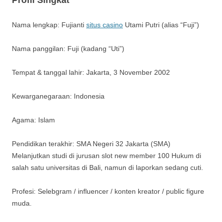
Profil Singkat
Nama lengkap: Fujianti
situs casino
Utami Putri (alias “Fuji”)
Nama panggilan: Fuji (kadang “Uti”)
Tempat & tanggal lahir: Jakarta, 3 November 2002
Kewarganegaraan: Indonesia
Agama: Islam
Pendidikan terakhir: SMA Negeri 32 Jakarta (SMA)
Melanjutkan studi di jurusan slot new member 100 Hukum di
salah satu universitas di Bali, namun di laporkan sedang cuti.
Profesi: Selebgram / influencer / konten kreator / public figure
muda.