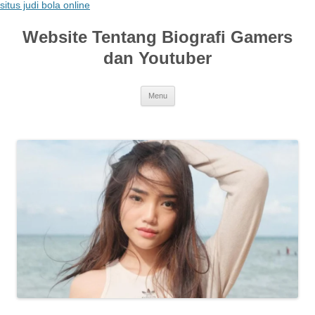
situs judi bola online
Langsung
ke
Website Tentang Biografi Gamers
isi
dan Youtuber
Menu