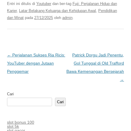
Entri ini ditulis di
Youtuber
dan ber-tag
Fuji: Perjalanan Hidup dan
Karier
,
Latar Belakang Keluarga dan Kehidupan Awal
,
Pendidikan
dan Minat
pada
27/12/2025
oleh
admin
.
Navigasi
←
Perjalanan Sukses Ria Ricis:
Patrick Dorgu Jadi Penentu,
Tulisan
YouTuber dengan Jutaan
Gol Tunggal di Old Trafford
Penggemar
Bawa Kemenangan Bersejarah
→
Cari
Cari
slot bonus 100
slot 5k
slot gacor