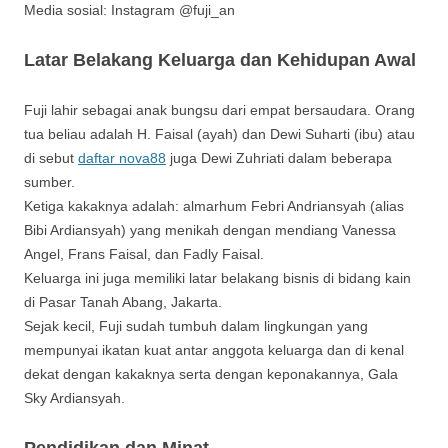
Media sosial: Instagram @fuji_an
Latar Belakang Keluarga dan Kehidupan Awal
Fuji lahir sebagai anak bungsu dari empat bersaudara. Orang
tua beliau adalah ‎H. Faisal (ayah) dan ‎Dewi Suharti (ibu) atau
di sebut
daftar nova88
juga Dewi Zuhriati dalam beberapa
sumber.
Ketiga kakaknya adalah: almarhum ‎Febri Andriansyah (alias
Bibi Ardiansyah) yang menikah dengan mendiang ‎Vanessa
Angel, ‎Frans Faisal, dan ‎Fadly Faisal.
Keluarga ini juga memiliki latar belakang bisnis di bidang kain
di Pasar Tanah Abang, Jakarta.
Sejak kecil, Fuji sudah tumbuh dalam lingkungan yang
mempunyai ikatan kuat antar anggota keluarga dan di kenal
dekat dengan kakaknya serta dengan keponakannya, Gala
Sky Ardiansyah.