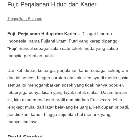
Fuji: Perjalanan Hidup dan Karier
Tinggalkan Balasan
Fuji: Perjalanan Hidup dan Karier –
Di jagat hiburan
Indonesia, nama ‎Fujianti Utami Putri yang kerap dipanggil
“Fuji” muncul sebagai salah satu tokoh muda yang cukup
menyita perhatian publik.
Dari kehidupan keluarga, perjalanan karier sebagai selebgram
dan influencer, hingga sorotan atas aktivitasnya di media sosial
semua itu menggambarkan sosok yang tidak hanya populer,
tetapi juga punya kisah yang layak untuk diulas. Dalam tulisan
ini, kita akan menelusuri profil dan biodata Fuji secara lebih
lengkap: mulai dari latar belakang keluarga, kehidupan pribadi,
pendidikan, karier, hingga sejumlah hal menarik yang
menyelimutinya.