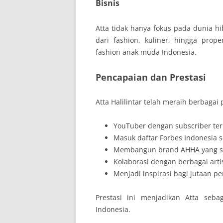
Bisnis
Atta tidak hanya fokus pada dunia h
dari fashion, kuliner, hingga prop
fashion anak muda Indonesia.
Pencapaian dan Prestasi
Atta Halilintar telah meraih berbagai
YouTuber dengan subscriber ter
Masuk daftar Forbes Indonesia 
Membangun brand AHHA yang su
Kolaborasi dengan berbagai arti
Menjadi inspirasi bagi jutaan pe
Prestasi ini menjadikan Atta seba
Indonesia.