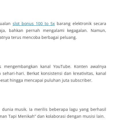
jualan
slot bonus 100 to 5x
barang elektronik secara
emaja, bahkan pernah mengalami kegagalan. Namun,
nya terus mencoba berbagai peluang.
ius mengembangkan kanal YouTube. Konten awalnya
sehari-hari. Berkat konsistensi dan kreativitas, kanal
pesat hingga mencapai puluhan juta subscriber.
dunia musik. Ia merilis beberapa lagu yang berhasil
eman Tapi Menikah” dan kolaborasi dengan musisi lain.