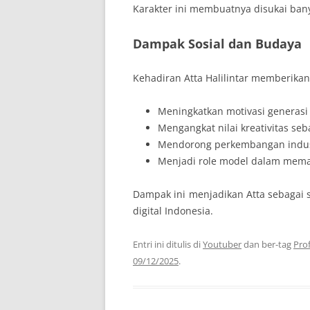
Karakter ini membuatnya disukai ban
Dampak Sosial dan Budaya
Kehadiran Atta Halilintar memberika
Meningkatkan motivasi generasi 
Mengangkat nilai kreativitas se
Mendorong perkembangan industr
Menjadi role model dalam memanf
Dampak ini menjadikan Atta sebagai
digital Indonesia.
Entri ini ditulis di
Youtuber
dan ber-tag
Prof
09/12/2025
.