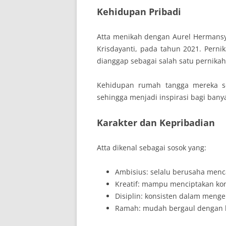
Kehidupan Pribadi
Atta menikah dengan Aurel Hermansy
Krisdayanti, pada tahun 2021. Pern
dianggap sebagai salah satu pernikah
Kehidupan rumah tangga mereka se
sehingga menjadi inspirasi bagi ban
Karakter dan Kepribadian
Atta dikenal sebagai sosok yang:
Ambisius: selalu berusaha menca
Kreatif: mampu menciptakan kon
Disiplin: konsisten dalam menge
Ramah: mudah bergaul dengan b