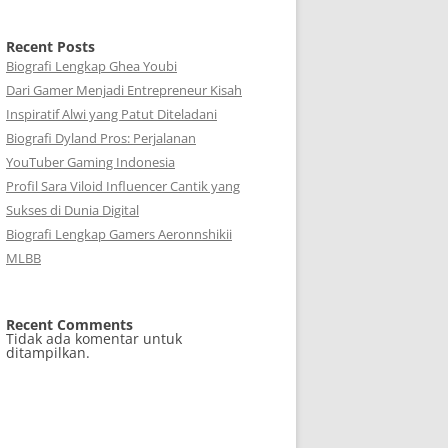
Recent Posts
Biografi Lengkap Ghea Youbi
Dari Gamer Menjadi Entrepreneur Kisah
Inspiratif Alwi yang Patut Diteladani
Biografi Dyland Pros: Perjalanan
YouTuber Gaming Indonesia
Profil Sara Viloid Influencer Cantik yang
Sukses di Dunia Digital
Biografi Lengkap Gamers Aeronnshikii
MLBB
Recent Comments
Tidak ada komentar untuk
ditampilkan.