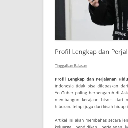
Profil Lengkap dan Perja
Tinggalkan Balasan
Profil Lengkap dan Perjalanan Hidup
Indonesia tidak bisa dilepaskan dari
YouTuber paling berpengaruh di Asi
membangun kerajaan bisnis dari no
hiburan, tetapi juga dari kisah hidup
Artikel ini akan membahas secara leng
keluarga, pendidikan, perjalanan