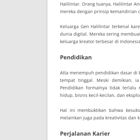
Halilintar. Orang tuanya, Halilintar 
mereka dengan prinsip kemandirian da
Keluarga Gen Halilintar terkenal kar
dunia digital. Mereka sering membuat
keluarga kreator terbesar di Indonesia
Pendidikan
Atta menempuh pendidikan dasar di b
tempat tinggal. Meski demikian, i
Pendidikan formalnya tidak terlalu
hidup, bisnis kecil-kecilan, dan ekspl
Hal ini membuktikan bahwa kesukse
melainkan juga pada kreativitas dan k
Perjalanan Karier