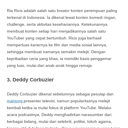
Ria Ricis adalah salah satu kreator konten perempuan paling
terkenal di Indonesia. Ia dikenal lewat konten komedi ringan,
challenge, serta aktivitas kesehariannya. Ketekunannya
membuat konten setiap hari menjadikannya salah satu
YouTuber yang cepat bertumbuh. Ricis juga berhasil
memperluas kariernya ke film dan media sosial lainnya,
sehingga membuat namanya semakin melejit. Dengan
kepribadian ceria yang khas, ia memiliki basis penggemar
yang luas, mulai dari anak-anak hingga remaja.
3. Deddy Corbuzier
Deddy Corbuzier dikenal sebelumnya sebagai pesulap dan
mahjong
presenter televisi, namun popularitasnya melejit
kembali ketika ia mulai fokus di platform YouTube. Melalui
acara podcastnya, Deddy menghadirkan narasumber dari
berbagai bidang, mulai dari selebriti, politisi, tokoh agama,