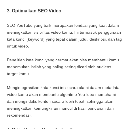
3. Optimalkan SEO Video
SEO YouTube yang baik merupakan fondasi yang kuat dalam
meningkatkan visibilitas video kamu. Ini termasuk penggunaan
kata kunci (keyword) yang tepat dalam judul, deskripsi, dan tag
untuk video.
Penelitian kata kunci yang cermat akan bisa membantu kamu
menemukan istilah yang paling sering dicari oleh audiens
target kamu.
Mengintegrasikan kata kunci ini secara alami dalam metadata
video kamu akan membantu algoritme YouTube memahami
dan mengindeks konten secara lebih tepat, sehingga akan
meningkatkan kemungkinan muncul di hasil pencarian dan
rekomendasi.