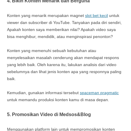
4. Bikin Konten Menarik dan Berguna
Konten yang menarik merupakan magnet
slot bet kecil
untuk
viewer dan subscriber di YouTube. Tanyakan pada diri sendiri,
Apakah konten saya memberikan nilai? Apakah video saya
bisa menghibur, mendidik, atau menginspirasi penonton?
Konten yang memenuhi sebuah kebutuhan atau
menyelesaikan masalah cenderung akan mendapat respons
yang lebih baik. Oleh karena itu, lakukan analisis dari video
sebelumnya dan lihat jenis konten apa yang responnya paling
baik.
Kemudian, gunakan informasi tersebut
spaceman pragmatic
untuk memandu produksi konten kamu di masa depan.
5. Promosikan Video di Medsos&Blog
Menggunakan platform lain untuk mempromosikan konten