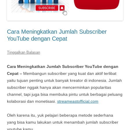
Cara Meningkatkan Jumlah Subscriber
YouTube dengan Cepat
Tinggalkan Balasan
Cara Meningkatkan Jumlah Subscriber YouTube dengan
Cepat –
Membangun subscriber yang kuat dan aktif terlibat
yaitu tujuan penting untuk banyak kreator di indonesia. Jumlah
subscriber nggak hanya akan mencerminkan popularitas
channel, tapi juga bisa membuka pintu untuk berbagai peluang
kolaborasi dan monetisasi.
streameastofficial.com
Oleh karena itu, yuk pelajari beberapa metode sederhana
yang bisa kamu lakukan untuk menambah jumlah subscriber
youtube kamu.