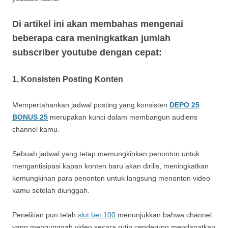
Di artikel ini akan membahas mengenai
beberapa cara meningkatkan jumlah
subscriber youtube dengan cepat:
1. Konsisten Posting Konten
Mempertahankan jadwal posting yang konsisten
DEPO 25
BONUS 25
merupakan kunci dalam membangun audiens
channel kamu.
Sebuah jadwal yang tetap memungkinkan penonton untuk
mengantisipasi kapan konten baru akan dirilis, meningkatkan
kemungkinan para penonton untuk langsung menonton video
kamu setelah diunggah.
Penelitian pun telah
slot bet 100
menunjukkan bahwa channel
yang mengunggah video secara rutin cenderung mendapatkan