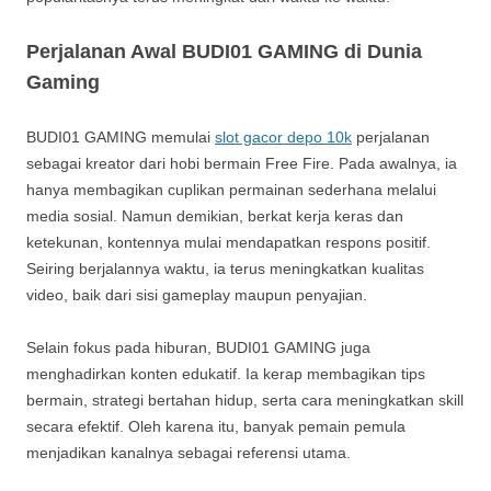
Perjalanan Awal BUDI01 GAMING di Dunia
Gaming
BUDI01 GAMING memulai
slot gacor depo 10k
perjalanan
sebagai kreator dari hobi bermain Free Fire. Pada awalnya, ia
hanya membagikan cuplikan permainan sederhana melalui
media sosial. Namun demikian, berkat kerja keras dan
ketekunan, kontennya mulai mendapatkan respons positif.
Seiring berjalannya waktu, ia terus meningkatkan kualitas
video, baik dari sisi gameplay maupun penyajian.
Selain fokus pada hiburan, BUDI01 GAMING juga
menghadirkan konten edukatif. Ia kerap membagikan tips
bermain, strategi bertahan hidup, serta cara meningkatkan skill
secara efektif. Oleh karena itu, banyak pemain pemula
menjadikan kanalnya sebagai referensi utama.