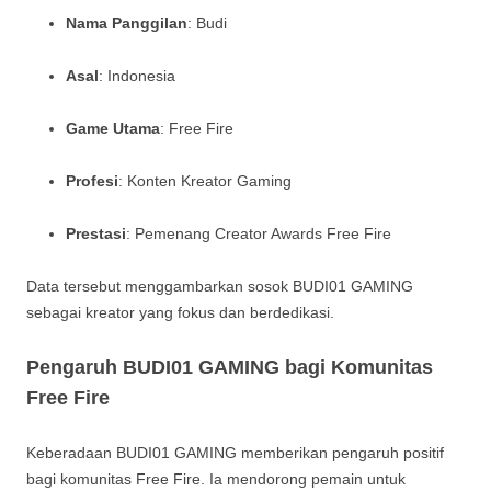
Nama Panggilan
: Budi
Asal
: Indonesia
Game Utama
: Free Fire
Profesi
: Konten Kreator Gaming
Prestasi
: Pemenang Creator Awards Free Fire
Data tersebut menggambarkan sosok BUDI01 GAMING
sebagai kreator yang fokus dan berdedikasi.
Pengaruh BUDI01 GAMING bagi Komunitas
Free Fire
Keberadaan BUDI01 GAMING memberikan pengaruh positif
bagi komunitas Free Fire. Ia mendorong pemain untuk