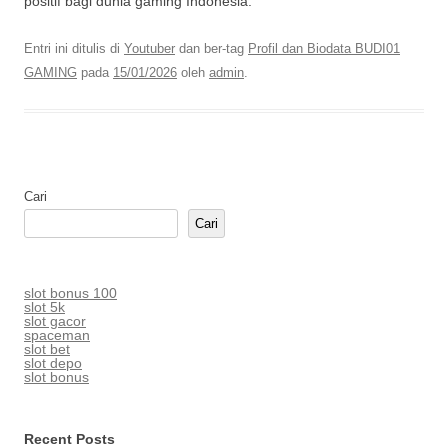
positif bagi dunia gaming Indonesia.
Entri ini ditulis di
Youtuber
dan ber-tag
Profil dan Biodata BUDI01
GAMING
pada
15/01/2026
oleh
admin
.
Cari
Cari
slot bonus 100
slot 5k
slot gacor
spaceman
slot bet
slot depo
slot bonus
Recent Posts