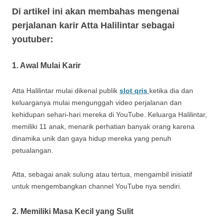
Di artikel ini akan membahas mengenai
perjalanan karir Atta Halilintar sebagai
youtuber:
1. Awal Mulai Karir
Atta Halilintar mulai dikenal publik
slot qris
ketika dia dan
keluarganya mulai mengunggah video perjalanan dan
kehidupan sehari-hari mereka di YouTube. Keluarga Halilintar,
memiliki 11 anak, menarik perhatian banyak orang karena
dinamika unik dan gaya hidup mereka yang penuh
petualangan.
Atta, sebagai anak sulung atau tertua, mengambil inisiatif
untuk mengembangkan channel YouTube nya sendiri.
2. Memiliki Masa Kecil yang Sulit