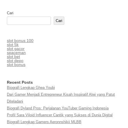
Cari
Cari
slot bonus 100
slot 5k
slot gacor
spaceman
slot bet
slot depo
slot bonus
Recent Posts
Biografi Lengkap Ghea Youbi
Dari Gamer Menjadi Entrepreneur Kisah Inspiratif Alwi yang Patut
Diteladani
Biografi Dyland Pros: Perjalanan YouTuber Gaming Indonesia
Profil Sara Viloid Influencer Cantik yang Sukses di Dunia Digital
Biografi Lengkap Gamers Aeronnshikii MLBB