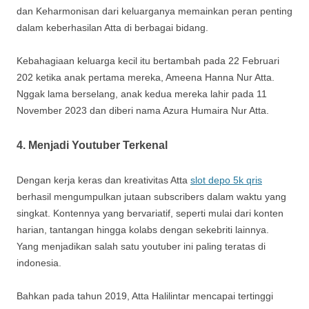
dan Keharmonisan dari keluarganya memainkan peran penting
dalam keberhasilan Atta di berbagai bidang.
Kebahagiaan keluarga kecil itu bertambah pada 22 Februari
202 ketika anak pertama mereka, Ameena Hanna Nur Atta.
Nggak lama berselang, anak kedua mereka lahir pada 11
November 2023 dan diberi nama Azura Humaira Nur Atta.
4. Menjadi Youtuber Terkenal
Dengan kerja keras dan kreativitas Atta
slot depo 5k qris
berhasil mengumpulkan jutaan subscribers dalam waktu yang
singkat. Kontennya yang bervariatif, seperti mulai dari konten
harian, tantangan hingga kolabs dengan sekebriti lainnya.
Yang menjadikan salah satu youtuber ini paling teratas di
indonesia.
Bahkan pada tahun 2019, Atta Halilintar mencapai tertinggi