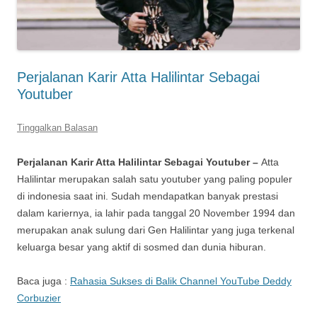
Perjalanan Karir Atta Halilintar Sebagai
Youtuber
Tinggalkan Balasan
Perjalanan Karir Atta Halilintar Sebagai Youtuber –
Atta
Halilintar merupakan salah satu youtuber yang paling populer
di indonesia saat ini. Sudah mendapatkan banyak prestasi
dalam kariernya, ia lahir pada tanggal 20 November 1994 dan
merupakan anak sulung dari Gen Halilintar yang juga terkenal
keluarga besar yang aktif di sosmed dan dunia hiburan.
Baca juga :
Rahasia Sukses di Balik Channel YouTube Deddy
Corbuzier