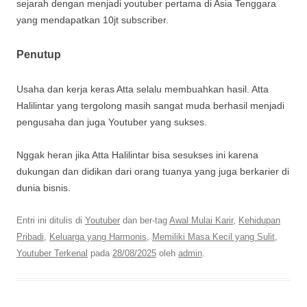
sejarah dengan menjadi youtuber pertama di Asia Tenggara
yang mendapatkan 10jt subscriber.
Penutup
Usaha dan kerja keras Atta selalu membuahkan hasil. Atta
Halilintar yang tergolong masih sangat muda berhasil menjadi
pengusaha dan juga Youtuber yang sukses.
Nggak heran jika Atta Halilintar bisa sesukses ini karena
dukungan dan didikan dari orang tuanya yang juga berkarier di
dunia bisnis.
Entri ini ditulis di
Youtuber
dan ber-tag
Awal Mulai Karir
,
Kehidupan
Pribadi
,
Keluarga yang Harmonis
,
Memiliki Masa Kecil yang Sulit
,
Youtuber Terkenal
pada
28/08/2025
oleh
admin
.