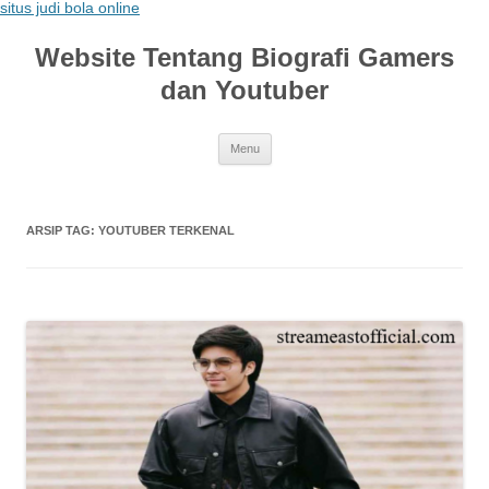
situs judi bola online
Langsung
ke
Website Tentang Biografi Gamers
isi
dan Youtuber
Menu
ARSIP TAG:
YOUTUBER TERKENAL